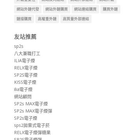
網站外鏈代發
網站外鏈購買
網站連結購買
購買外鏈
鏈接購買
高權重外鏈
高質量外部連結
友站推薦
sp2s
八大兼職打工
ILIA電子煙
RELX電子煙
SP2S電子煙
KISS電子煙
ilia電子煙
網站顧問
SP2s MAX電子煙
SP2s MAX電子煙彈
SP2s電子煙
sps2拋棄式電子菸
RELX電子煙彈糖果
SP2S電子煙彈