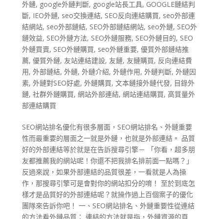
外鏈
,
google外鏈判斷
,
google站長工具
,
GOOGLE鏈結判
斷
,
IEO外鏈
,
seo交換連結
,
SEO反向連結購買
,
seo外部連
結網站
,
seo外部鏈結
,
SEO外部鏈結網站
,
seo外鏈
,
SEO外
鏈效益
,
SEO外鏈方法
,
SEO外鏈服務
,
SEO外鏈目的
,
SEO
外鏈買賣
,
SEO外鏈購買
,
seo外鏈重要
,
優質外部鏈結推
薦
,
優質外鏈
,
友站連結建設
,
友鏈
,
友鏈購買
,
反向連結費
用
,
外部鏈結
,
外鏈
,
外鏈介紹
,
外鏈作用
,
外鏈判斷
,
外鏈因
素
,
外鏈對SEO好處
,
外鏈購買
,
文本鏈接外鏈代發
,
目錄外
鏈
,
社群外鏈購買
,
網站外部連結
,
網站連結購買
,
高質量外
部連結購買
SEO網站排名優化有很多層面，SEO網站排名、外鏈重要
性而最重要的層面之一就是外鏈，也就是外部連結。 品質
好的外部連結等於就是在告訴搜尋引擎－ 「你看，超多朋
友都推薦我的網站呢！你還不把我排名排前面一點嗎？」
反過來說，如果外部連結的品質很差，一看就是人為操
作，那搜尋引擎可是會對你的網站扣分的唷！ 至於到底怎
樣才是品質好的外部連結呢？就操作過上百個案子的優化
團隊來告訴你吧！ 一、SEO網站排名、外鏈重要性從連結
的方法看外鏈品質： 連結的方法就是指，外鏈資源的頁