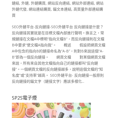
鏈結
,
外鏈
,
外鏈購買
,
網站反向連結
,
網站外部連結
,
網站
外鏈代發
,
網站連結購買
,
錨文本連結
,
高質量外部連結購
買
SEO外鏈平台-反向鏈接-SEO外鏈平台 反向鏈接是什麼？
反向鏈接其實就是在目標文檔內部進行聲明。換言之，常
規鏈接在文檔A中標明“指向文檔B”，而反向鏈接則在文檔
B中要求“使文檔A指向我”。 概述 假設把網頁文檔
A中包含的指向B的鏈接命名為“A-B”，則對B來說這個“A-
B”即為一個反向鏈接。 網頁文檔 對某個網頁文檔
來說，所有來自其他文檔指向自己的鏈接都叫“反向鏈
接”。一個網頁文檔的反向鏈接越多，說明這個文檔的“知
名度”或“支持率”越高。 SEO外鏈平台- 反向鏈接一般原則
反向鏈接的錨文字（鏈接文字）應該多樣化...
SP2S電子煙