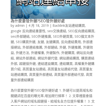
為什麼要發外鏈?SEO發外鏈好處
by
admin
|
4 月 18, 2019
|
Backlink友站連結購買
,
google 反向連結重要性
,
seo交換連結
,
SEO反向連結購買
,
seo外部鏈結
,
SEO外鏈推廣
,
SEO外鏈買賣
,
SEO描文本外
鏈
,
SEO購買外鏈
,
友鏈
,
友鏈購買
,
反向連結費用
,
外部連
接網站
,
外部連結推薦
,
外部鏈結
,
外鏈
,
外鏈推薦
,
外鏈效
益
,
外鏈方法
,
外鏈權重
,
外鏈製作
,
外鏈購買
,
網站反向連
結
,
網站外部連結
,
網站外鏈代發
,
網站連結購買
,
購買連結
外部
,
超鏈接外鏈
,
連結建設購買
,
連結購買
,
高權重外鏈購
買介紹
,
高質量友站連結
,
高質量友站連結代發
,
高質量友
站連結購買
,
高質量外部連結
,
高質量外部連結代發
,
高質
量外部連結購買
為什麼要發外鏈?SEO發外鏈好處 1. 外鏈可以提高域名和
關鍵詞在百度的曝光率,增加爬行頻率！ 2. 文章裡面會插
入客戶網站的域名超鏈接，給域名全方位提升權重！ 3. 文