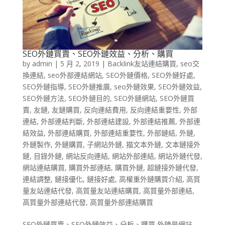
SEO外鏈買賣、SEO外鏈效益、分析、購買
by
admin
|
5 月 2, 2019
|
Backlink友站連結購買
,
seo交
換連結
,
seo外部連結網站
,
SEO外鏈價格
,
SEO外鏈好處
,
SEO外鏈指導
,
SEO外鏈推廣
,
seo外鏈效果
,
SEO外鏈效益
,
SEO外鏈方法
,
SEO外鏈目的
,
SEO外鏈網站
,
SEO外鏈買
賣
,
友鏈
,
友鏈購買
,
反向連結費用
,
反向連結重要性
,
外部
連結
,
外部連結判斷
,
外部連結建設
,
外部連結推薦
,
外部連
結效益
,
外部連結購買
,
外部連結重要性
,
外部鏈結
,
外鏈
,
外鏈製作
,
外鏈購買
,
子網站外鏈
,
描文本外鏈
,
文本鏈接外
鏈
,
目錄外鏈
,
網站反向連結
,
網站外部連結
,
網站外鏈代發
,
網站連結購買
,
購買外部連結
,
購買外鏈
,
超鏈接外鏈代發
,
連結調整
,
鏈接優化
,
鏈接好處
,
高權重外鏈購買介紹
,
高質
量友站連結代發
,
高質量友站連結購買
,
高質量外部連結
,
高質量外部連結代發
,
高質量外部連結購買
SEO外鏈買賣、SEO外鏈效益、分析、購買 外鍊是網站