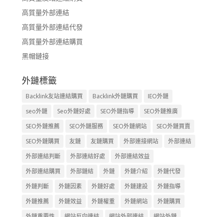
高質量外部連結
高質量外部連結代發
高質量外部連結購買
黑帽鏈接
外鏈標籤
Backlink友站連結購買
Backlink外鏈購買
IEO外鏈
seo外鏈
Seo外鏈好處
SEO外鏈指導
SEO外鏈推廣
SEO外鏈推薦
SEO外鏈服務
SEO外鏈網站
SEO外鏈買賣
SEO外鏈購買
友鏈
友鏈購買
外部連接網站
外部連結
外部連結判斷
外部連結好處
外部連結效益
外部連結購買
外部鏈結
外鏈
外鏈介紹
外鏈代發
外鏈判斷
外鏈因素
外鏈好處
外鏈建設
外鏈指導
外鏈推薦
外鏈效益
外鏈權重
外鏈網站
外鏈購買
外鏈重要性
網站反向連結
網站外部連結
網站外鏈