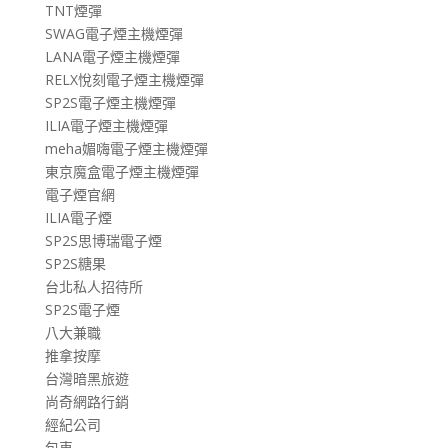
TNT煙彈
SWAG電子煙主機煙彈
LANA電子煙主機煙彈
RELX悅刻電子煙主機煙彈
SP2S電子煙主機煙彈
ILIA電子煙主機煙彈
meha媚嗨電子煙主機煙彈
東京魔盒電子煙主機煙彈
電子煙官網
ILIA電子煙
SP2S思博瑞電子煙
SP2S糖果
台北私人招待所
SP2S電子煙
八大兼職
推拿按摩
台灣暗黑旅遊
尚奇網路行銷
經紀公司
包車