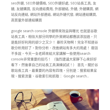
seo外鏈
,
SEO外鏈價格
,
SEO外鏈好處
,
SEO站長工具
,
友
鏈
,
友鏈購買
,
反向連結費用
,
外部鏈結
,
外鏈
,
外鏈購買
,
網
站反向連結
,
網站外部連結
,
網站外鏈代發
,
網站連結購買
,
高質量外部連結購買
google search console 外鏈帶來效益與曝光 也就是谷歌
站長工具，相信大部分同學的外貿網站都應該添加過，只
是能好好利用的卻少之又少！ 暴殄天物啊！完全不知道谷
歌分析用好了，對你分析、改進網站有多大的用處！ 廢話
不多說，今天一全老師來給大家講解一些使用search
console非常重要的技巧！ （強烈建議大家靜下心來好好
看下，然後拿自己的站長工具演練試試！） 首先，關於谷
歌站長工具，最重要的內容有四塊，分別是：搜索結果呈
現、搜索流量、谷歌索引和抓取： Google search...