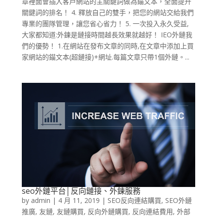
章裡面會插入客戶網站的主關鍵詞做為錨文本，全面提升
關鍵詞的排名！ 4. 釋放自己的雙手，把您的網站交給我們
專業的團隊管理，讓您省心省力！ 5. 一次投入永久受益,
大家都知道:外鍊是鏈接時間越長效果就越好！ IEO外鏈我
們的優勢！ 1.在網站在發布文章的同時,在文章中添加上買
家網站的錨文本(超鏈接)+網址.每篇文章只帶1個外鏈。...
seo外鏈平台│反向鏈接、外鍊服務
by
admin
|
4 月 11, 2019
|
SEO反向連結購買
,
SEO外鏈
推廣
,
友鏈
,
友鏈購買
,
反向外鏈購買
,
反向連結費用
,
外部