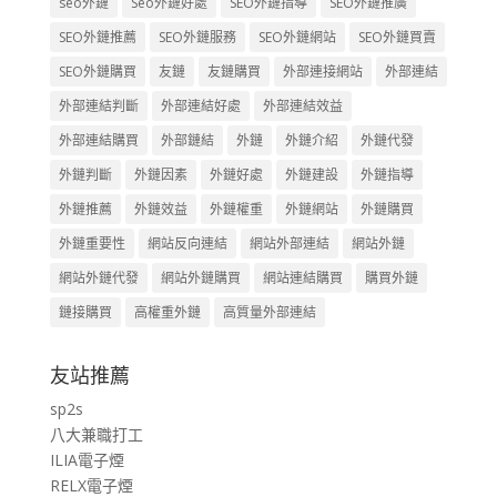
seo外鏈
Seo外鏈好處
SEO外鏈指導
SEO外鏈推廣
SEO外鏈推薦
SEO外鏈服務
SEO外鏈網站
SEO外鏈買賣
SEO外鏈購買
友鏈
友鏈購買
外部連接網站
外部連結
外部連結判斷
外部連結好處
外部連結效益
外部連結購買
外部鏈結
外鏈
外鏈介紹
外鏈代發
外鏈判斷
外鏈因素
外鏈好處
外鏈建設
外鏈指導
外鏈推薦
外鏈效益
外鏈權重
外鏈網站
外鏈購買
外鏈重要性
網站反向連結
網站外部連結
網站外鏈
網站外鏈代發
網站外鏈購買
網站連結購買
購買外鏈
鏈接購買
高權重外鏈
高質量外部連結
友站推薦
sp2s
八大兼職打工
ILIA電子煙
RELX電子煙