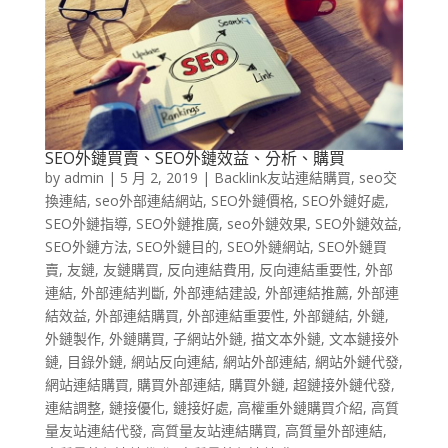
SEO外鏈買賣、SEO外鏈效益、分析、購買
by
admin
|
5 月 2, 2019
|
Backlink友站連結購買
,
seo交
換連結
,
seo外部連結網站
,
SEO外鏈價格
,
SEO外鏈好處
,
SEO外鏈指導
,
SEO外鏈推廣
,
seo外鏈效果
,
SEO外鏈效益
,
SEO外鏈方法
,
SEO外鏈目的
,
SEO外鏈網站
,
SEO外鏈買
賣
,
友鏈
,
友鏈購買
,
反向連結費用
,
反向連結重要性
,
外部
連結
,
外部連結判斷
,
外部連結建設
,
外部連結推薦
,
外部連
結效益
,
外部連結購買
,
外部連結重要性
,
外部鏈結
,
外鏈
,
外鏈製作
,
外鏈購買
,
子網站外鏈
,
描文本外鏈
,
文本鏈接外
鏈
,
目錄外鏈
,
網站反向連結
,
網站外部連結
,
網站外鏈代發
,
網站連結購買
,
購買外部連結
,
購買外鏈
,
超鏈接外鏈代發
,
連結調整
,
鏈接優化
,
鏈接好處
,
高權重外鏈購買介紹
,
高質
量友站連結代發
,
高質量友站連結購買
,
高質量外部連結
,