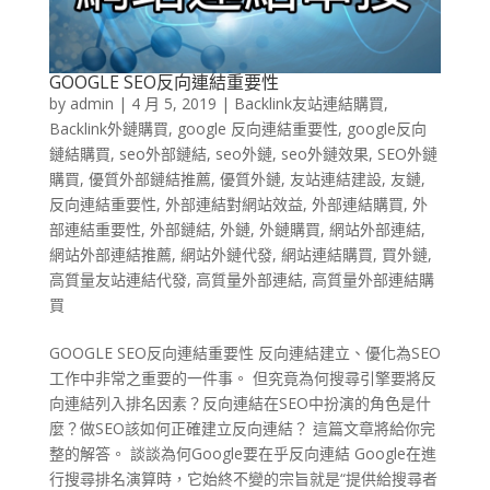
GOOGLE SEO反向連結重要性
by
admin
|
4 月 5, 2019
|
Backlink友站連結購買
,
Backlink外鏈購買
,
google 反向連結重要性
,
google反向
鏈結購買
,
seo外部鏈結
,
seo外鏈
,
seo外鏈效果
,
SEO外鏈
購買
,
優質外部鏈結推薦
,
優質外鏈
,
友站連結建設
,
友鏈
,
反向連結重要性
,
外部連結對網站效益
,
外部連結購買
,
外
部連結重要性
,
外部鏈結
,
外鏈
,
外鏈購買
,
網站外部連結
,
網站外部連結推薦
,
網站外鏈代發
,
網站連結購買
,
買外鏈
,
高質量友站連結代發
,
高質量外部連結
,
高質量外部連結購
買
GOOGLE SEO反向連結重要性 反向連結建立、優化為SEO
工作中非常之重要的一件事。 但究竟為何搜尋引擎要將反
向連結列入排名因素？反向連結在SEO中扮演的角色是什
麼？做SEO該如何正確建立反向連結？ 這篇文章將給你完
整的解答。 談談為何Google要在乎反向連結 Google在進
行搜尋排名演算時，它始終不變的宗旨就是“提供給搜尋者