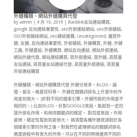
外鏈種類、網站外鏈購買代發
by
admin
|
4 月 10, 2019
|
Backlink友站連結購買
,
google 反向連結重要性
,
seo外部連結網站
,
seo外部鏈結
,
SEO外部鏈結網站
,
seo鏈結推薦
,
Uncategorized
,
優質外
鏈
,
友鏈
,
反向連結重要性
,
外部鏈結
,
外鍊購買
,
外鏈
,
外鏈
工廠
,
外鏈建設
,
外鏈購買
,
網站反向連結
,
網站外部連結
,
網站外鏈代發
,
網站連結購買
,
買外部連結
,
買外鏈
,
高質量
友站連結
,
高質量友站連結代發
,
高質量外部連結
,
高質量
外部連結購買
外鏈種類、網站外鏈購買代發 外鏈分很多，BLOG，論
壇，留言，維基百科等。 外鏈在關鍵詞排名上升當中的作
用差別很大。 (針對不同的搜索引擎，外鏈所起的作用是不
相同的。) 比如BLOG，針對GOOGLE來說，能起到一定的
提升排名作用，和保持關鍵詞的穩定。 對百度來說，作用
甚微，穩定性幫助到是很大。 搞清楚各種外鏈資源對於各
個搜索引擎的作用之後，對我們在處理網站的關鍵詞排名
進度過程中有很大的作用，可以在不同的時候運用不同的