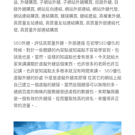
益
,
外鏈購買
,
子網站外鏈
,
子網站外鏈購買
,
目錄外鏈
,
目
錄外鏈購買
,
網站反向連結
,
網站外部連結
,
網站外鏈代發
,
網站連結購買
,
連結購買
,
鏈接購買
,
鏈結建設
,
高權重外鏈
,
高質量友站連結
,
高質量友站連結購買
,
高質量外部連結代
發
,
高質量外部連結購買
SEO外鏈、評估高質量外鏈、外部連接 在初學SEO優化的
時候，對於一些關鍵的內容點或知識點不容易學習到，包
括我也是，當然，這樣的知識點也會有很多，今天就給大
家來講講關於虛擬外鏈這個東西，也許很多的老師也許忘
記講，也許是知識點太多根本就沒有時間來講。 SEO優化
虛擬外鏈的妙處 什麼是虛擬外鏈其原理 在其它的網站上給
自己建立一個虛擬的鏈接，當然這個鏈接可以無限的多，
通過百度的蜘蛛的服務器發送虛假的數據包，來欺騙爬蟲
是一個有效的外鏈接，從而獲取效高的排名，來獲得非正
常的流量。...