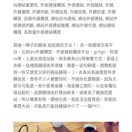
向連結重要性
,
外部連接購買
,
外部連結
,
外部鏈結
,
外鏈
,
外鏈優勢
,
外鏈判斷
,
外鏈品質
,
外鏈因素
,
外鏈好處
,
外鏈
購買
,
目錄外鏈購買
,
網站反向連結
,
網站外部連結
,
網站外
部連結判斷
,
網站外部連結推薦
,
網站外鏈代發
,
網站連結
購買
,
高質量外部連結購買
買過一陣子的鏈接 說說我的方法 1、去一些鏈接交易平
台，比如ieo外鏈購買、外部連結購買平台，go9go，阿里
vv等，上面去尋找站點，很多都有QQ等聯繫方式，直接上
去聊。這裡面鏈接很多很雜，需要一定的篩選，偶爾能碰
到一些又便宜又好的極品鏈接。 2、去各站長論壇發布求
購信息，會有不少人聯繫你的，不過你也要篩選。因為大
部分可能是一些什麼黃金鍊，淘金鍊之類的，以及各種垃
圾站點的。這類鏈接由於導出較多，或者為了鏈接而建
站，所以權重有限，價格也高。我是沒怎麼買過。但是如
果買大站，可能真只能找鏈接中介了，一個PR7...