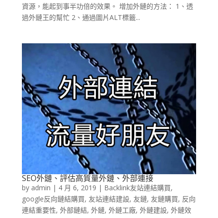
資源，能起到事半功倍的效果。 增加外鏈的方法： 1、透
過外鏈王的幫忙 2、通過圖片ALT標籤...
SEO外鏈、評估高質量外鏈、外部連接
by
admin
|
4 月 6, 2019
|
Backlink友站連結購買
,
google反向鏈結購買
,
友站連結建設
,
友鏈
,
友鏈購買
,
反向
連結重要性
,
外部鏈結
,
外鏈
,
外鏈工廠
,
外鏈建設
,
外鏈效