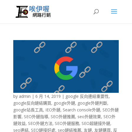
by
admin
|
6 月 14, 2019
|
google 反向連結重要性
,
google反向鏈結購買
,
google外鏈
,
google外鏈判斷
,
google站長工具
,
IEO外鏈
,
Search console外鏈
,
SEO外鏈
影響
,
SEO外鏈指導
,
SEO外鏈推薦
,
seo外鏈效果
,
SEO外
鏈效益
,
SEO外鏈方法
,
SEO外鏈服務
,
SEO超鏈接外鏈
,
seo連結
,
SEO鏈接好處
,
seo鏈結推薦
,
友鏈
,
友鏈購買
,
反