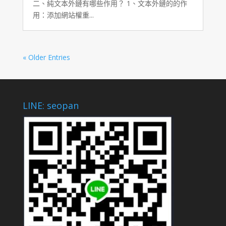
二、純文本外鏈有哪些作用？ 1、文本外鏈的的作
用：添加網站權重...
« Older Entries
LINE: seopan