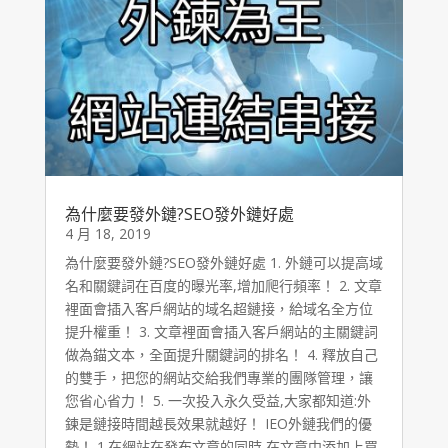
為什麼要發外鏈?SEO發外鏈好處
4 月 18, 2019
為什麼要發外鏈?SEO發外鏈好處 1. 外鏈可以提高域
名和關鍵詞在百度的曝光率,增加爬行頻率！ 2. 文章
裡面會插入客戶網站的域名超鏈接，給域名全方位
提升權重！ 3. 文章裡面會插入客戶網站的主關鍵詞
做為錨文本，全面提升關鍵詞的排名！ 4. 釋放自己
的雙手，把您的網站交給我們專業的團隊管理，讓
您省心省力！ 5. 一次投入永久受益,大家都知道:外
鍊是鏈接時間越長效果就越好！ IEO外鏈我們的優
勢！ 1.在網站在發布文章的同時,在文章中添加上買