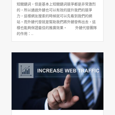
短關鍵詞，但是基本上短關鍵詞競爭都是非常激烈
的，所以通過外鏈也可以有效的提升我們的競爭
力，這樣網友搜索的時候就可以先看到我們的網
站。而外鏈代發就是幫助我們將外鏈發佈出去，這
樣也能夠保證最佳的推廣效果。 外鏈代發團隊
的作用：...