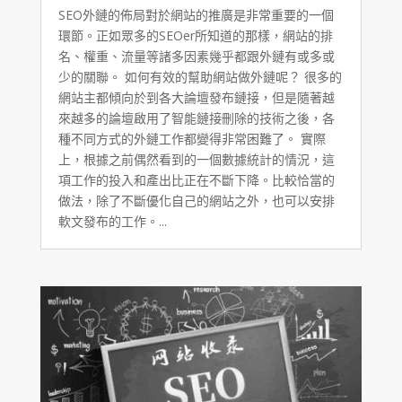
SEO外鏈的佈局對於網站的推廣是非常重要的一個
環節。正如眾多的SEOer所知道的那樣，網站的排
名、權重、流量等諸多因素幾乎都跟外鏈有或多或
少的關聯。 如何有效的幫助網站做外鏈呢？ 很多的
網站主都傾向於到各大論壇發布鏈接，但是隨著越
來越多的論壇啟用了智能鏈接刪除的技術之後，各
種不同方式的外鏈工作都變得非常困難了。 實際
上，根據之前偶然看到的一個數據統計的情況，這
項工作的投入和產出比正在不斷下降。比較恰當的
做法，除了不斷優化自己的網站之外，也可以安排
軟文發布的工作。...