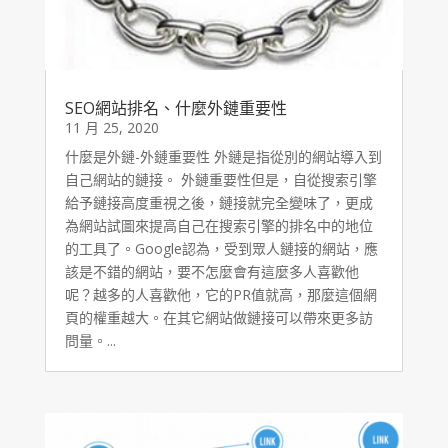
SEO網站排名、什麼外鏈重要性
11 月 25, 2020
什麼是外鏈-外鏈重要性 外鏈是指從別的網站導入到
自己網站的鏈接。 外鏈重要性但是，自從搜索引擎
給予鏈接高度重視之後，鏈接就完全變味了，更成
為網站試圖來提高自己在搜索引擎的排名中的地位
的工具了。Google認為，受到眾人鏈接的網站，應
該是不錯的網站，要不怎麼會有這麼多人喜歡他
呢？越多的人喜歡他，它的PR值就高，那麼這個網
頁的權重越大。在其它網站做鏈接可以帶來更多訪
問量。...