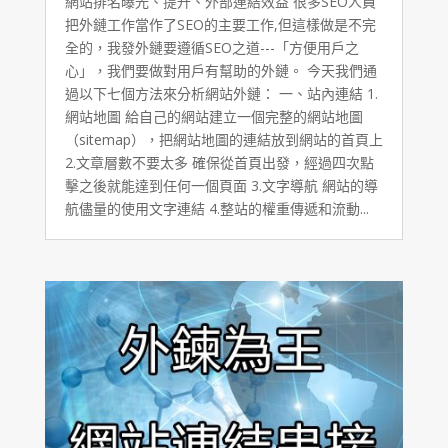
網站排名曝光、提升、外部連結效益 很多SEO人員
把外鏈工作當作了SEO的主要工作,但這樣做是不完
全的，我發外鏈要遵循SEO之道---「方便用戶之
心」，我們要做對用戶有幫助的外鏈。 今天我們通
過以下七個方法來分析網站外鏈： 一、站內連結 1.
網站地圖 給自己的網站建立一個完整的網站地圖
（sitemap），把網站地圖的連結放到網站的首頁上
2.文章層數不要太多 確保從首頁出發，經過四次點
擊之後就能達到任何一個頁面 3.文字導航 網站的導
航儘量的使用文字連結 4.整站的權重傳遞和流動...