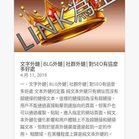
文字外鏈│BLG外鏈│社群外鏈│對SEO有這麼
多好處
4 月 11, 2019
一、文字外鏈│BLG外鏈│社群外鏈│對SEO有這麼
多好處 文本外鏈的定義 純文本外鏈只有網址而沒有
超鏈接的鏈接文本。這樣的鏈接因為沒有超鏈接，
用戶不能通過直接點擊到達指向的頁面，但客戶也
可以通過複製、粘貼，進入指定的網站頁面。純文
本外鏈在優化影響和用戶體驗上不及超鏈接和鏈接
錨文本，但對於提高外鏈廣度還是起到一定的作
用。 相關域，在某種程度上算是純文本外鏈的。