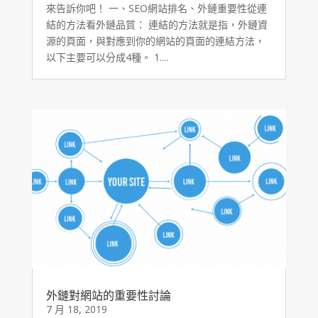
來告訴你吧！ 一、SEO網站排名、外鏈重要性從連
結的方法看外鏈品質： 連結的方法就是指，外鏈資
源的頁面，與對應到你的網站的頁面的連結方法，
以下主要可以分成4種。 1....
外鏈對網站的重要性討論
7 月 18, 2019