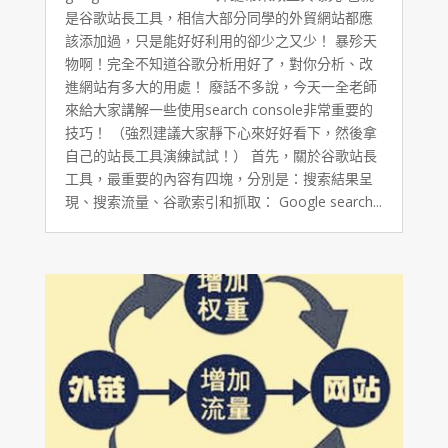
是谷歌站長工具，相信大部分同學的外貿網站都應
該添加過，只是能好好利用的卻少之又少！ 暴殄天
物啊！完全不知道谷歌分析用好了，對你分析、改
進網站有多大的用處！ 廢話不多說，今天一全老師
來給大家講解一些使用search console非常重要的
技巧！ （強烈建議大家靜下心來好好看下，然後拿
自己的站長工具演練試試！） 首先，關於谷歌站長
工具，最重要的內容有四塊，分別是：搜索結果呈
現、搜索流量、谷歌索引和抓取： Google search...