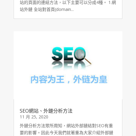
站的頁面的連結方法，以下主要可以分成4種。 1.網
站外鏈 全站對首頁(domain...
SEO網站、外鏈分析方法
11 月 25, 2020
外鏈分析方法眾所周知，網站外部鏈結對SEO有重
要的影響。因此今天我們就著重為大家介紹外部鏈