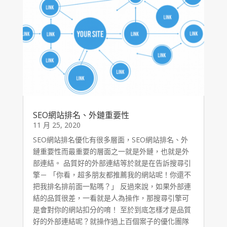
SEO網站排名、外鏈重要性
11 月 25, 2020
SEO網站排名優化有很多層面，SEO網站排名、外
鏈重要性而最重要的層面之一就是外鏈，也就是外
部連結。 品質好的外部連結等於就是在告訴搜尋引
擎－ 「你看，超多朋友都推薦我的網站呢！你還不
把我排名排前面一點嗎？」 反過來說，如果外部連
結的品質很差，一看就是人為操作，那搜尋引擎可
是會對你的網站扣分的唷！ 至於到底怎樣才是品質
好的外部連結呢？就操作過上百個案子的優化團隊