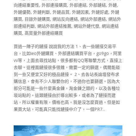
向連結重要性
,
外部連接購買
,
外部連結
,
外部鏈結
,
外鏈
,
外鏈優勢
,
外鏈判斷
,
外鏈品質
,
外鏈因素
,
外鏈好處
,
外鏈
購買
,
目錄外鏈購買
,
網站反向連結
,
網站外部連結
,
網站外
部連結判斷
,
網站外部連結推薦
,
網站外鏈代發
,
網站連結
購買
,
高質量外部連結購買
買過一陣子的鏈接 說說我的方法 1、去一些鏈接交易平
台，比如ieo外鏈購買、外部連結購買平台，go9go，阿里
vv等，上面去尋找站點，很多都有QQ等聯繫方式，直接上
去聊。這裡面鏈接很多很雜，需要一定的篩選，偶爾能碰
到一些又便宜又好的極品鏈接。 2、去各站長論壇發布求
購信息，會有不少人聯繫你的，不過你也要篩選。因為大
部分可能是一些什麼黃金鍊，淘金鍊之類的，以及各種垃
圾站點的。這類鏈接由於導出較多，或者為了鏈接而建
站，所以權重有限，價格也高。我是沒怎麼買過。但是如
果買大站，可能真只能找鏈接中介了，一個PR7...