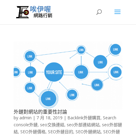
外鏈對網站的重要性討論
by
admin
|
7 月 18, 2019
|
Backlink外鏈購買
,
Search
console外鏈
,
seo交換連結
,
seo外部連結網站
,
seo外部鏈
結
,
SEO外鏈價格
,
SEO外鏈目的
,
SEO外鏈網站
,
SEO外鏈