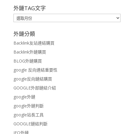
外鏈TAG文字
外
鏈
TAG
外鏈分類
文
Backlink友站連結購買
字
Backlink外鏈購買
BLOG外鏈購買
google 反向連結重要性
google反向鏈結購買
GOOGLE外部鏈結介紹
google外鏈
google外鏈判斷
google站長工具
GOOGLE鏈結判斷
IEO外鏈