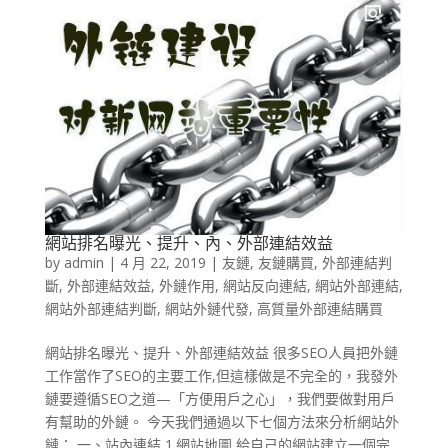
網站排名曝光、提升、內、外部連結效益
by
admin
|
4 月 22, 2019
|
友鏈
,
友鏈購買
,
外部連結判
斷
,
外部連結效益
,
外鏈作用
,
網站反向連結
,
網站外部連結
,
網站外部連結判斷
,
網站外鏈代發
,
高質量外部連結購買
網站排名曝光、提升、外部連結效益 很多SEO人員把外鏈
工作當作了SEO的主要工作,但這樣做是不完全的，我發外
鏈要遵循SEO之道—「方便用戶之心」，我們要做對用戶
有幫助的外鏈。 今天我們通過以下七個方法來分析網站外
鏈： 一、站內連結 1.網站地圖 給自己的網站建立一個完