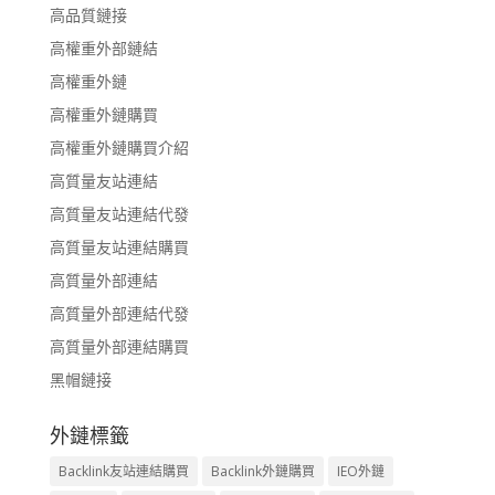
高品質鏈接
高權重外部鏈結
高權重外鏈
高權重外鏈購買
高權重外鏈購買介紹
高質量友站連結
高質量友站連結代發
高質量友站連結購買
高質量外部連結
高質量外部連結代發
高質量外部連結購買
黑帽鏈接
外鏈標籤
Backlink友站連結購買
Backlink外鏈購買
IEO外鏈