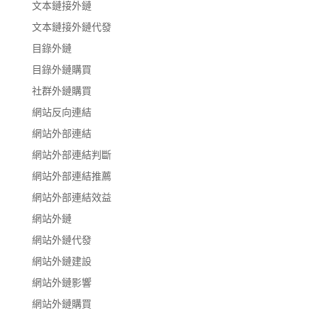
文本鏈接外鏈
文本鏈接外鏈代發
目錄外鏈
目錄外鏈購買
社群外鏈購買
網站反向連結
網站外部連結
網站外部連結判斷
網站外部連結推薦
網站外部連結效益
網站外鏈
網站外鏈代發
網站外鏈建設
網站外鏈影響
網站外鏈購買