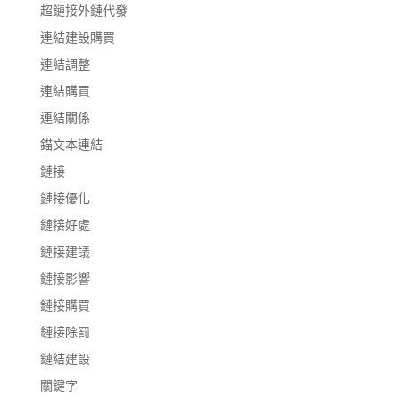
超鏈接外鏈代發
連結建設購買
連結調整
連結購買
連結關係
錨文本連結
鏈接
鏈接優化
鏈接好處
鏈接建議
鏈接影響
鏈接購買
鏈接除罰
鏈結建設
關鍵字