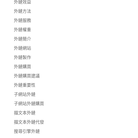
外鏈效益
外鏈方法
外鏈服務
外鏈權重
外鏈簡介
外鏈網站
外鏈製作
外鏈購買
外鏈購買建議
外鏈重要性
子網站外鏈
子網站外鏈購買
描文本外鏈
描文本外鏈代發
搜尋引擎外鏈