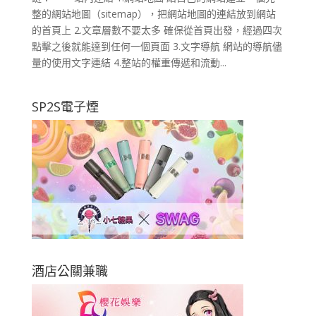
整的網站地圖（sitemap），把網站地圖的連結放到網站
的首頁上 2.文章層數不要太多 確保從首頁出發，經過四次
點擊之後就能達到任何一個頁面 3.文字導航 網站的導航儘
量的使用文字連結 4.整站的權重傳遞和流動...
SP2S電子煙
酒店公關兼職