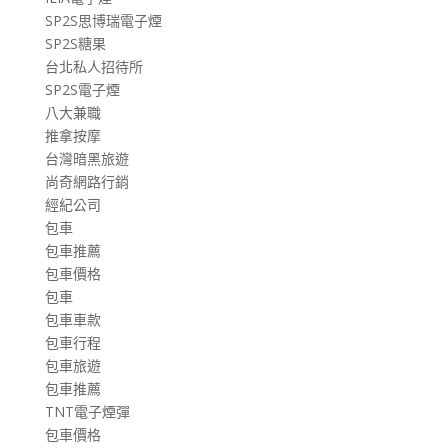
SP2S思博瑞電子煙
SP2S糖果
台北私人招待所
SP2S電子煙
八大兼職
推拿按摩
台灣暗黑旅遊
尚奇網路行銷
經紀公司
包車
包車推薦
包車價格
包車
包車車款
包車行程
包車旅遊
包車推薦
TNT電子煙彈
包車價格