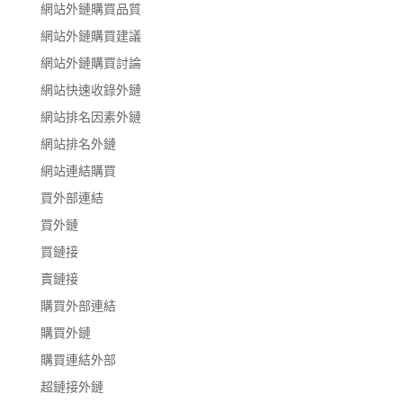
網站外鏈購買品質
網站外鏈購買建議
網站外鏈購買討論
網站快速收錄外鏈
網站排名因素外鏈
網站排名外鏈
網站連結購買
買外部連結
買外鏈
買鏈接
賣鏈接
購買外部連結
購買外鏈
購買連結外部
超鏈接外鏈