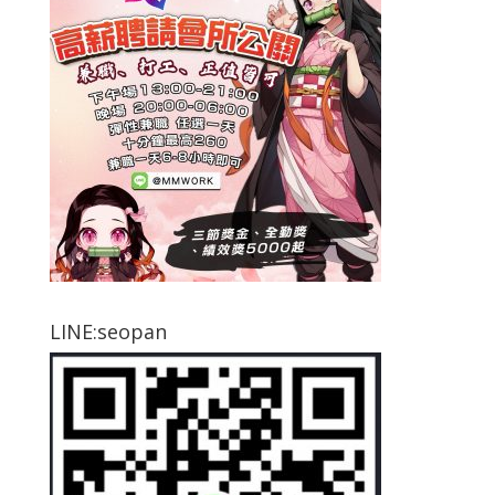
LINE:seopan