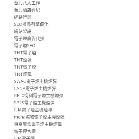
台北八大工作
台北酒店經紀
網路行銷
SEO搜尋引擎優化
網站架設
電子煙廣告代操
電子煙SEO
TNT電子煙
TNT煙彈
TNT電子煙
TNT煙彈
SWAG電子煙主機煙彈
LANA電子煙主機煙彈
RELX悅刻電子煙主機煙彈
SP2S電子煙主機煙彈
ILIA電子煙主機煙彈
meha媚嗨電子煙主機煙彈
東京魔盒電子煙主機煙彈
電子煙官網
ILIA電子煙