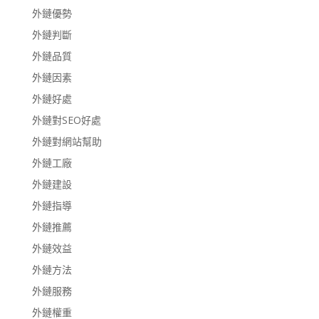
外鏈優勢
外鏈判斷
外鏈品質
外鏈因素
外鏈好處
外鏈對SEO好處
外鏈對網站幫助
外鏈工廠
外鏈建設
外鏈指導
外鏈推薦
外鏈效益
外鏈方法
外鏈服務
外鏈權重