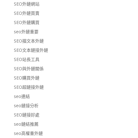
SEO外鏈網站
SEO外鏈買賣
SEO外鏈購買
seo外鏈重要
SEO描文本外鏈
SEO文本鏈接外鏈
SEO站長工具
SEO與外鏈關係
SEO購買外鏈
SEO超鏈接外鏈
seo連結
seo鏈接分析
SEO鏈接好處
seo鏈結推薦
seo高權重外鏈