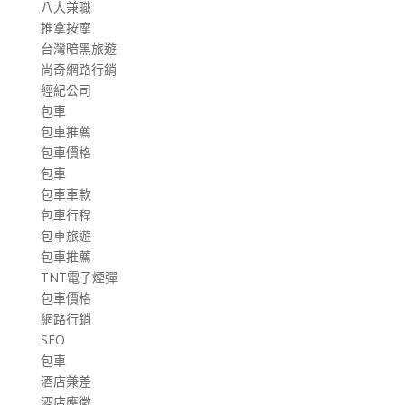
八大兼職
推拿按摩
台灣暗黑旅遊
尚奇網路行銷
經紀公司
包車
包車推薦
包車價格
包車
包車車款
包車行程
包車旅遊
包車推薦
TNT電子煙彈
包車價格
網路行銷
SEO
包車
酒店兼差
酒店應徵