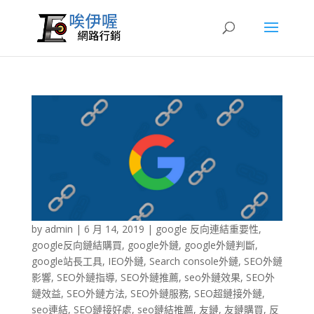
by
admin
|
6 月 14, 2019
|
google 反向連結重要性
,
google反向鏈結購買
,
google外鏈
,
google外鏈判斷
,
google站長工具
,
IEO外鏈
,
Search console外鏈
,
SEO外鏈
影響
,
SEO外鏈指導
,
SEO外鏈推薦
,
seo外鏈效果
,
SEO外
鏈效益
,
SEO外鏈方法
,
SEO外鏈服務
,
SEO超鏈接外鏈
,
seo連結
,
SEO鏈接好處
,
seo鏈結推薦
,
友鏈
,
友鏈購買
,
反