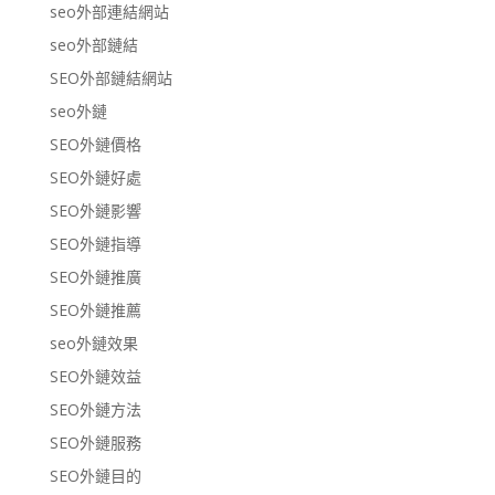
seo外部連結網站
seo外部鏈結
SEO外部鏈結網站
seo外鏈
SEO外鏈價格
SEO外鏈好處
SEO外鏈影響
SEO外鏈指導
SEO外鏈推廣
SEO外鏈推薦
seo外鏈效果
SEO外鏈效益
SEO外鏈方法
SEO外鏈服務
SEO外鏈目的