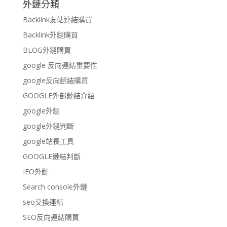
外鏈分類
文
Backlink友站連結購買
字
Backlink外鏈購買
BLOG外鏈購買
google 反向連結重要性
google反向鏈結購買
GOOGLE外部鏈結介紹
google外鏈
google外鏈判斷
google站長工具
GOOGLE鏈結判斷
IEO外鏈
Search console外鏈
seo交換連結
SEO反向連結購買