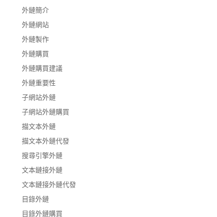
外鏈簡介
外鏈網站
外鏈製作
外鏈購買
外鏈購買建議
外鏈重要性
子網站外鏈
子網站外鏈購買
描文本外鏈
描文本外鏈代發
搜尋引擎外鏈
文本鏈接外鏈
文本鏈接外鏈代發
目錄外鏈
目錄外鏈購買