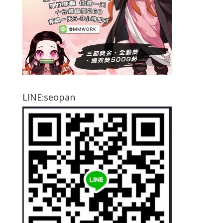
LINE:seopan