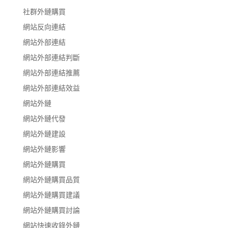
社群外鏈購買
網站反向連結
網站外部連結
網站外部連結判斷
網站外部連結推薦
網站外部連結效益
網站外鏈
網站外鏈代發
網站外鏈建設
網站外鏈影響
網站外鏈購買
網站外鏈購買品質
網站外鏈購買建議
網站外鏈購買討論
網站快速收錄外鏈