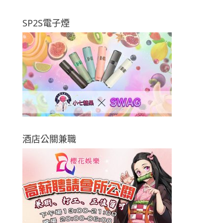
SP2S電子煙
酒店公關兼職