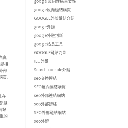
google 反向連結重要性
google反向鏈結購買
GOOGLE外部鏈結介紹
google外鏈
google外鏈判斷
google站長工具
GOOGLE鏈結判斷
推廣
,
IEO外鏈
超鏈接
Search console外鏈
外部
購買
,
seo交換連結
SEO反向連結購買
seo外部連結網站
能在
外部鏈
seo外部鏈結
網站
SEO外部鏈結網站
權重的
seo外鏈