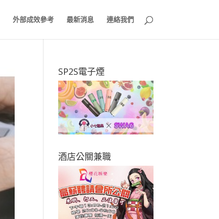
外部成效參考
最新消息
連絡我們
SP2S電子煙
酒店公關兼職