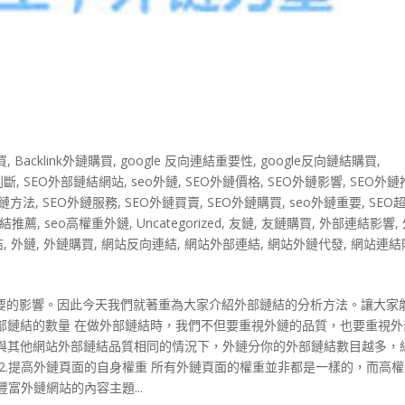
買
,
Backlink外鏈購買
,
google 反向連結重要性
,
google反向鏈結購買
,
判斷
,
SEO外部鏈結網站
,
seo外鏈
,
SEO外鏈價格
,
SEO外鏈影響
,
SEO外鏈
外鏈方法
,
SEO外鏈服務
,
SEO外鏈買賣
,
SEO外鏈購買
,
seo外鏈重要
,
SEO
鏈結推薦
,
seo高權重外鏈
,
Uncategorized
,
友鏈
,
友鏈購買
,
外部連結影響
,
結
,
外鏈
,
外鏈購買
,
網站反向連結
,
網站外部連結
,
網站外鏈代發
,
網站連結
重要的影響。因此今天我們就著重為大家介紹外部鏈結的分析方法。讓大家
高外部鏈結的數量 在做外部鏈結時，我們不但要重視外鏈的品質，也要重視
與其他網站外部鏈結品質相同的情況下，外鏈分你的外部鏈結數目越多，
2.提高外鏈頁面的自身權重 所有外鏈頁面的權重並非都是一樣的，而高
富外鏈網站的內容主題...