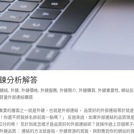
外鍊分析解答
鏈結
,
外鏈
,
外鏈價格
,
外鏈服務
,
外鏈簡介
,
外鏈購買
,
外鏈重要性
,
網站反
質量外部連結購買
而最重要的層面之一就是外鏈，也就是外部連結。 品質好的外部連結等於就
呢！你還不把我排名排前面一點嗎？」 反過來說，如果外部連結的品質很
扣分的唷！ 至於到底怎樣才是品質好的外部連結呢？就操作過上百個案子
看外鏈品質： 連結的方法就是指，外鏈資源的頁面，與對應到你的網站的