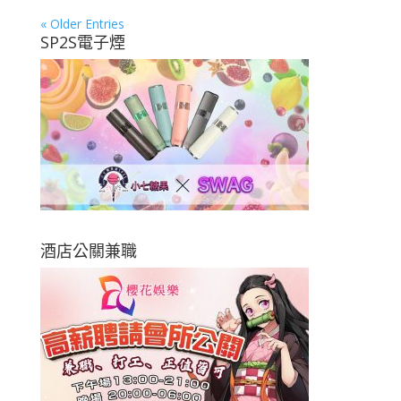
« Older Entries
SP2S電子煙
酒店公關兼職