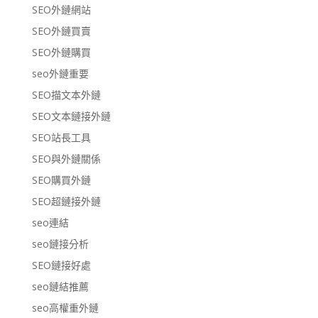
SEO外鏈網站
SEO外鏈買賣
SEO外鏈購買
seo外鏈重要
SEO描文本外鏈
SEO文本鏈接外鏈
SEO站長工具
SEO與外鏈關係
SEO購買外鏈
SEO超鏈接外鏈
seo連結
seo鏈接分析
SEO鏈接好處
seo鏈結推薦
seo高權重外鏈