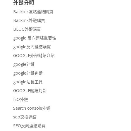
外鏈分類
文
Backlink友站連結購買
字
Backlink外鏈購買
BLOG外鏈購買
google 反向連結重要性
google反向鏈結購買
GOOGLE外部鏈結介紹
google外鏈
google外鏈判斷
google站長工具
GOOGLE鏈結判斷
IEO外鏈
Search console外鏈
seo交換連結
SEO反向連結購買