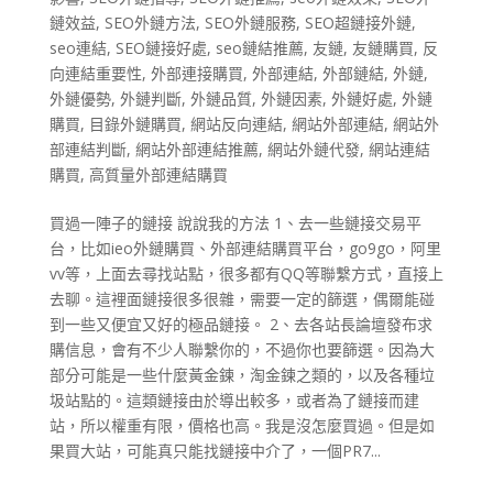
鏈效益
,
SEO外鏈方法
,
SEO外鏈服務
,
SEO超鏈接外鏈
,
seo連結
,
SEO鏈接好處
,
seo鏈結推薦
,
友鏈
,
友鏈購買
,
反
向連結重要性
,
外部連接購買
,
外部連結
,
外部鏈結
,
外鏈
,
外鏈優勢
,
外鏈判斷
,
外鏈品質
,
外鏈因素
,
外鏈好處
,
外鏈
購買
,
目錄外鏈購買
,
網站反向連結
,
網站外部連結
,
網站外
部連結判斷
,
網站外部連結推薦
,
網站外鏈代發
,
網站連結
購買
,
高質量外部連結購買
買過一陣子的鏈接 說說我的方法 1、去一些鏈接交易平
台，比如ieo外鏈購買、外部連結購買平台，go9go，阿里
vv等，上面去尋找站點，很多都有QQ等聯繫方式，直接上
去聊。這裡面鏈接很多很雜，需要一定的篩選，偶爾能碰
到一些又便宜又好的極品鏈接。 2、去各站長論壇發布求
購信息，會有不少人聯繫你的，不過你也要篩選。因為大
部分可能是一些什麼黃金鍊，淘金鍊之類的，以及各種垃
圾站點的。這類鏈接由於導出較多，或者為了鏈接而建
站，所以權重有限，價格也高。我是沒怎麼買過。但是如
果買大站，可能真只能找鏈接中介了，一個PR7...