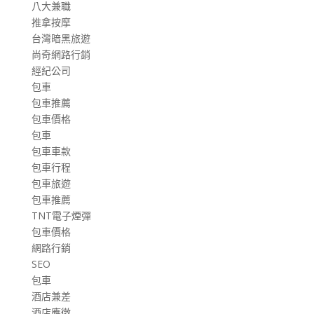
八大兼職
推拿按摩
台灣暗黑旅遊
尚奇網路行銷
經紀公司
包車
包車推薦
包車價格
包車
包車車款
包車行程
包車旅遊
包車推薦
TNT電子煙彈
包車價格
網路行銷
SEO
包車
酒店兼差
酒店應徵