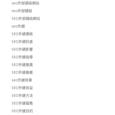
seo外部連結網站
seo外部鏈結
SEO外部鏈結網站
seo外鏈
SEO外鏈價格
SEO外鏈好處
SEO外鏈影響
SEO外鏈指導
SEO外鏈推廣
SEO外鏈推薦
seo外鏈效果
SEO外鏈效益
SEO外鏈方法
SEO外鏈服務
SEO外鏈目的