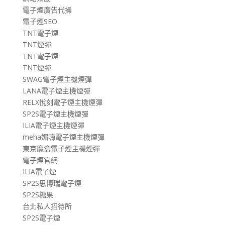
電子煙廣告代操
電子煙SEO
TNT電子煙
TNT煙彈
TNT電子煙
TNT煙彈
SWAG電子煙主機煙彈
LANA電子煙主機煙彈
RELX悅刻電子煙主機煙彈
SP2S電子煙主機煙彈
ILIA電子煙主機煙彈
meha媚嗨電子煙主機煙彈
東京魔盒電子煙主機煙彈
電子煙官網
ILIA電子煙
SP2S思博瑞電子煙
SP2S糖果
台北私人招待所
SP2S電子煙