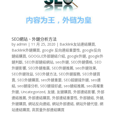
SEO網站、外鏈分析方法
by
admin
|
11 月 25, 2020
|
Backlink友站連結購買
,
Backlink外鏈購買
,
google 反向連結重要性
,
google反向
鏈結購買
,
GOOGLE外部鏈結介紹
,
google外鏈
,
google外
鏈判斷
,
SEO外部鏈結網站
,
seo外鏈
,
SEO外鏈價格
,
SEO
外鏈影響
,
SEO外鏈推廣
,
SEO外鏈推薦
,
seo外鏈效果
,
SEO外鏈效益
,
SEO外鏈方法
,
SEO外鏈服務
,
SEO外鏈買
賣
,
SEO外鏈購買
,
seo外鏈重要
,
SEO超鏈接外鏈
,
seo連
結
,
seo鏈接分析
,
SEO鏈接好處
,
seo鏈結推薦
,
seo高權重
外鏈
,
Uncategorized
,
友鏈
,
友鏈購買
,
外部連結影響
,
外部
連結推薦
,
外部連結購買
,
外部連結重要性
,
外部鏈結
,
外鏈
,
外鏈購買
,
網站反向連結
,
網站外部連結
,
網站外鏈代發
,
網
站連結購買
,
高質量外部連結購買