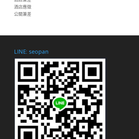
酒店應徵
公關兼差
LINE: seopan