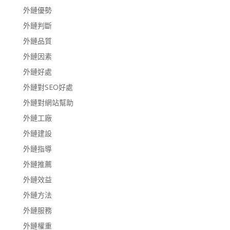
外鏈優勢
外鏈判斷
外鏈品質
外鏈因素
外鏈好處
外鏈對SEO好處
外鏈對網站幫助
外鏈工廠
外鏈建設
外鏈指導
外鏈推薦
外鏈效益
外鏈方法
外鏈服務
外鏈權重