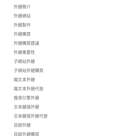
外鏈簡介
外鏈網站
外鏈製作
外鏈購買
外鏈購買建議
外鏈重要性
子網站外鏈
子網站外鏈購買
描文本外鏈
描文本外鏈代發
搜尋引擎外鏈
文本鏈接外鏈
文本鏈接外鏈代發
目錄外鏈
目錄外鏈購買