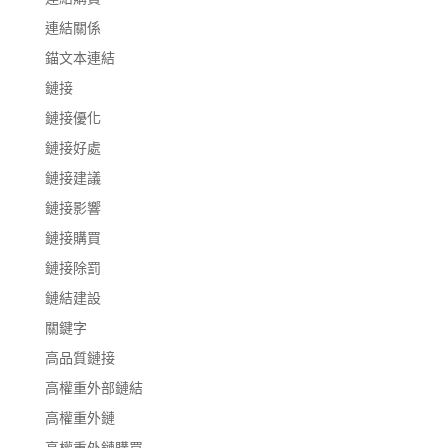
連結關係
錨文本連結
鏈接
鏈接優化
鏈接好處
鏈接建議
鏈接影響
鏈接購買
鏈接除罰
鏈結建設
關鍵字
高品質鏈接
高權重外部鏈結
高權重外鏈
高權重外鏈購買