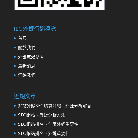
IEO外鏈行銷導覽
首頁
關於我們
外部成效參考
最新消息
連絡我們
近期文章
網站外鏈SEO購買介紹、外鍊分析解答
SEO網站、外鏈分析方法
SEO網站排名、什麼外鏈重要性
SEO網站排名、外鏈重要性