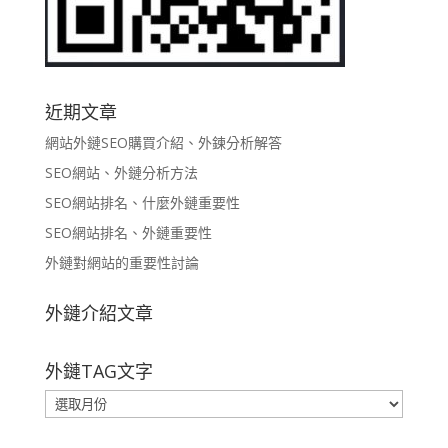
近期文章
網站外鏈SEO購買介紹、外鍊分析解答
SEO網站、外鏈分析方法
SEO網站排名、什麼外鏈重要性
SEO網站排名、外鏈重要性
外鏈對網站的重要性討論
外鏈介紹文章
外鏈TAG文字
外
鏈
TAG