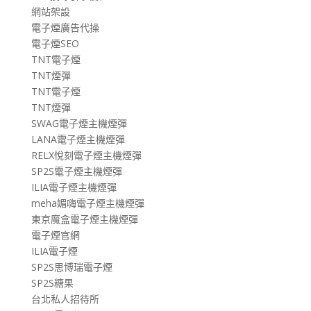
網站架設
電子煙廣告代操
電子煙SEO
TNT電子煙
TNT煙彈
TNT電子煙
TNT煙彈
SWAG電子煙主機煙彈
LANA電子煙主機煙彈
RELX悅刻電子煙主機煙彈
SP2S電子煙主機煙彈
ILIA電子煙主機煙彈
meha媚嗨電子煙主機煙彈
東京魔盒電子煙主機煙彈
電子煙官網
ILIA電子煙
SP2S思博瑞電子煙
SP2S糖果
台北私人招待所