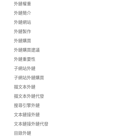
外鏈權重
外鏈簡介
外鏈網站
外鏈製作
外鏈購買
外鏈購買建議
外鏈重要性
子網站外鏈
子網站外鏈購買
描文本外鏈
描文本外鏈代發
搜尋引擎外鏈
文本鏈接外鏈
文本鏈接外鏈代發
目錄外鏈