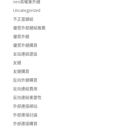
seo高權重外鏈
Uncategorized
不正當鏈結
優質外部鏈結推薦
優質外鏈
優質外鏈購買
友站連結建設
友鏈
友鏈購買
反向外鏈購買
反向連結費用
反向連結重要性
外部連接網站
外部連接討論
外部連接購買