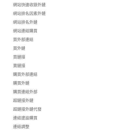
網站快速收錄外鏈
網站排名因素外鏈
網站排名外鏈
網站連結購買
買外部連結
買外鏈
買鏈接
賣鏈接
購買外部連結
購買外鏈
購買連結外部
超鏈接外鏈
超鏈接外鏈代發
連結建設購買
連結調整