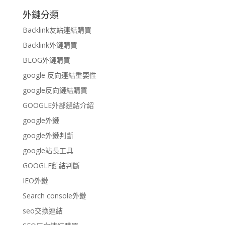
TAG
外鏈分類
文
Backlink友站連結購買
字
Backlink外鏈購買
BLOG外鏈購買
google 反向連結重要性
google反向鏈結購買
GOOGLE外部鏈結介紹
google外鏈
google外鏈判斷
google站長工具
GOOGLE鏈結判斷
IEO外鏈
Search console外鏈
seo交換連結