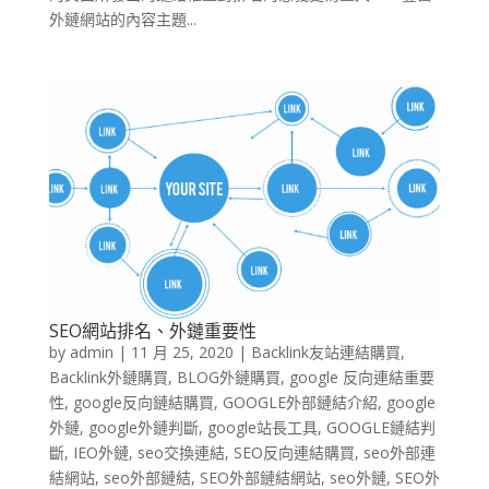
外鏈網站的內容主題...
SEO網站排名、外鏈重要性
by
admin
|
11 月 25, 2020
|
Backlink友站連結購買
,
Backlink外鏈購買
,
BLOG外鏈購買
,
google 反向連結重要
性
,
google反向鏈結購買
,
GOOGLE外部鏈結介紹
,
google
外鏈
,
google外鏈判斷
,
google站長工具
,
GOOGLE鏈結判
斷
,
IEO外鏈
,
seo交換連結
,
SEO反向連結購買
,
seo外部連
結網站
,
seo外部鏈結
,
SEO外部鏈結網站
,
seo外鏈
,
SEO外