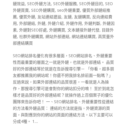
鏈效益
,
SEO外鏈方法
,
SEO外鏈服務
,
SEO外鏈目的
,
SEO
外鏈買賣
,
SEO外鏈購買
,
seo外鏈重要
,
優質外部鏈結推
薦
,
優質外鏈
,
友站連結建設
,
友鏈
,
友鏈購買
,
反向連結費
用
,
外部鏈結
,
外鏈
,
外鏈介紹
,
外鏈作用
,
外鏈判斷
,
外鏈因
素
,
外鏈對SEO好處
,
外鏈購買
,
文本鏈接外鏈代發
,
目錄外
鏈
,
社群外鏈購買
,
網站外部連結
,
網站連結購買
,
高質量外
部連結購買
SEO網站排名優化有很多層面，SEO網站排名、外鏈重要
性而最重要的層面之一就是外鏈，也就是外部連結。 品質
好的外部連結等於就是在告訴搜尋引擎－ 「你看，超多朋
友都推薦我的網站呢！你還不把我排名排前面一點嗎？」
反過來說，如果外部連結的品質很差，一看就是人為操
作，那搜尋引擎可是會對你的網站扣分的唷！ 至於到底怎
樣才是品質好的外部連結呢？就操作過上百個案子的優化
團隊來告訴你吧！ 一、SEO網站排名、外鏈重要性從連結
的方法看外鏈品質： 連結的方法就是指，外鏈資源的頁
面，與對應到你的網站的頁面的連結方法，以下主要可以
分成4種。 1....