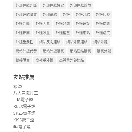
外部連結判斷
外部連結好處
外部連結效益
外部連結購買
外部鏈結
外鏈
外鏈介紹
外鏈代發
外鏈判斷
外鏈因素
外鏈好處
外鏈建設
外鏈指導
外鏈推薦
外鏈效益
外鏈權重
外鏈網站
外鏈購買
外鏈重要性
網站反向連結
網站外部連結
網站外鏈
網站外鏈代發
網站外鏈購買
網站連結購買
購買外鏈
鏈接購買
高權重外鏈
高質量外部連結
友站推薦
sp2s
八大兼職打工
ILIA電子煙
RELX電子煙
SP2S電子煙
KISS電子煙
ilia電子煙