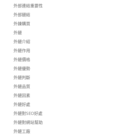
外部連結重要性
外部鏈結
外鍊購買
外鏈
外鏈介紹
外鏈作用
外鏈價格
外鏈優勢
外鏈判斷
外鏈品質
外鏈因素
外鏈好處
外鏈對SEO好處
外鏈對網站幫助
外鏈工廠