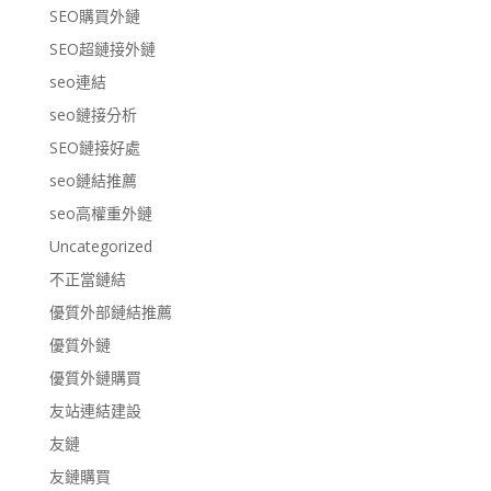
SEO購買外鏈
SEO超鏈接外鏈
seo連結
seo鏈接分析
SEO鏈接好處
seo鏈結推薦
seo高權重外鏈
Uncategorized
不正當鏈結
優質外部鏈結推薦
優質外鏈
優質外鏈購買
友站連結建設
友鏈
友鏈購買