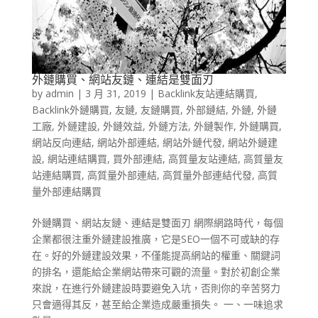
外鏈購買、網站友鏈、連結是雙面刃
by
admin
|
3 月 31, 2019
|
Backlink友站連結購買
,
Backlink外鏈購買
,
友鏈
,
友鏈購買
,
外部鏈結
,
外鏈
,
外鏈
工廠
,
外鏈建設
,
外鏈效益
,
外鏈方法
,
外鏈製作
,
外鏈購買
,
網站反向連結
,
網站外部連結
,
網站外鏈代發
,
網站外鏈建
設
,
網站連結購買
,
買外部連結
,
高質量友站連結
,
高質量友
站連結購買
,
高質量外部連結
,
高質量外部連結代發
,
高質
量外部連結購買
外鏈購買、網站友鏈、連結是雙面刃 網際網路時代，每個
企業都很注重外鏈建設推廣，它是SEO一個不可或缺的存
在。好的外鏈建設效果，不僅能提高網站的權重、關鍵詞
的排名，還能給企業網站帶來可觀的流量。對於初創企業
來說，在進行外鏈建設時要避免入坑，否則你的辛苦努力
只會適得其反，甚至給企業造成嚴重損失。 一、一味追求