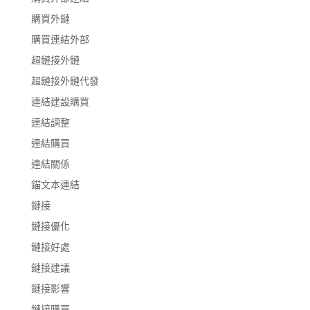
購買外鏈
購買連結外部
超鏈接外鏈
超鏈接外鏈代發
連結建設購買
連結調整
連結購買
連結關係
錨文本連結
鏈接
鏈接優化
鏈接好處
鏈接建議
鏈接影響
鏈接購買