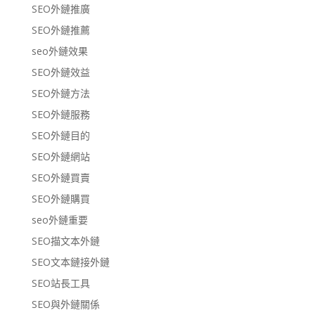
SEO外鏈推廣
SEO外鏈推薦
seo外鏈效果
SEO外鏈效益
SEO外鏈方法
SEO外鏈服務
SEO外鏈目的
SEO外鏈網站
SEO外鏈買賣
SEO外鏈購買
seo外鏈重要
SEO描文本外鏈
SEO文本鏈接外鏈
SEO站長工具
SEO與外鏈關係