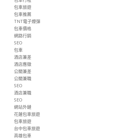
包車旅遊
包車推薦
TNT電子煙彈
包車價格
網路行銷
SEO
包車
酒店兼差
酒店應徵
公關兼差
公關兼職
SEO
酒店兼職
SEO
網站外鏈
花蓮包車旅遊
包車旅遊
台中包車旅遊
高雄包車