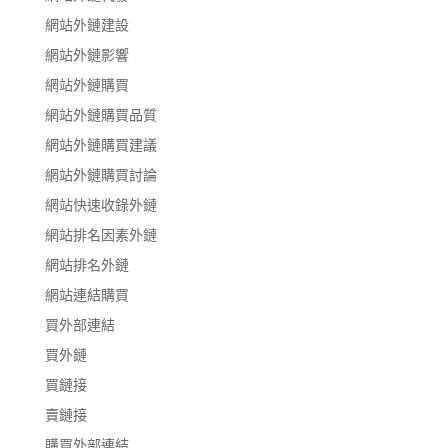
網站外鏈建設
網站外鏈影響
網站外鏈購買
網站外鏈購買品質
網站外鏈購買建議
網站外鏈購買討論
網站快速收錄外鏈
網站排名因素外鏈
網站排名外鏈
網站連結購買
買外部連結
買外鏈
買鏈接
賣鏈接
購買外部連結