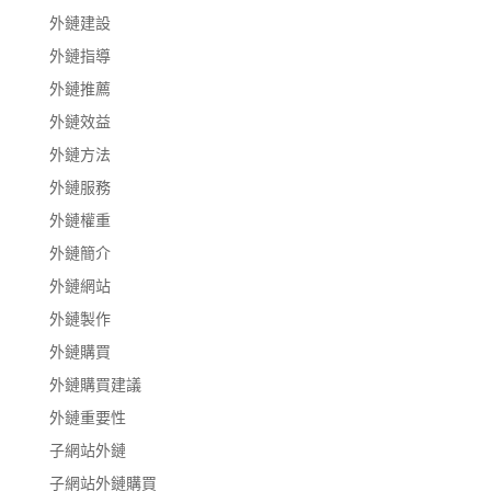
外鏈建設
外鏈指導
外鏈推薦
外鏈效益
外鏈方法
外鏈服務
外鏈權重
外鏈簡介
外鏈網站
外鏈製作
外鏈購買
外鏈購買建議
外鏈重要性
子網站外鏈
子網站外鏈購買